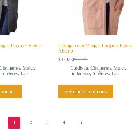
producto
ngas Largas y Frente
Cárdigan con Mangas Largas y Frente
Abierto
$
370.00
$
530.00
El
El
precio
precio
Chamarras
,
Mujer
,
Cárdigan
,
Chamarras
,
Mujer
,
original
actual
,
Suéteres
,
Top
Sudaderas
,
Suéteres
,
Top
era:
es:
$530.00.
$370.00.
Este
opciones
Seleccionar opciones
producto
tiene
múltiples
variantes.
Las
opciones
1
2
3
4
5
se
pueden