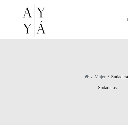
Saltar
al
contenido
/
Mujer
/
Sudadera
Inicio
Sudaderas