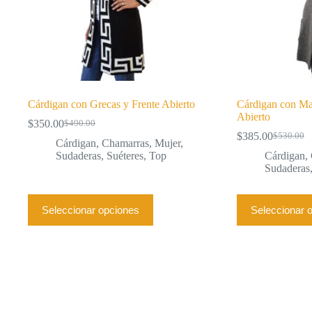
producto
producto
Cárdigan con Grecas y Frente Abierto
Cárdigan con Ma
Abierto
$
350.00
$
490.00
El
El
$
385.00
$
530.00
precio
precio
El
El
Cárdigan
,
Chamarras
,
Mujer
,
original
actual
precio
precio
Sudaderas
,
Suéteres
,
Top
Cárdigan
,
era:
es:
original
actual
Sudaderas
$490.00.
$350.00.
era:
es:
$530.00.
$385.00.
Este
Este
Seleccionar opciones
Seleccionar 
producto
producto
tiene
tiene
múltiples
múltiples
variantes.
variantes.
Las
Las
opciones
opciones
se
se
pueden
pueden