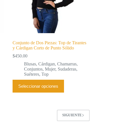
producto
Conjunto de Dos Piezas: Top de Tirantes
y Cárdigan Corto de Punto Sólido
$
450.00
Blusas
,
Cárdigan
,
Chamarras
,
Conjuntos
,
Mujer
,
Sudaderas
,
Suéteres
,
Top
Este
Seleccionar opciones
producto
tiene
múltiples
variantes.
Las
opciones
SIGUIENTE
se
pueden