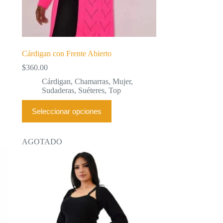
Cárdigan con Frente Abierto
$
360.00
Cárdigan
,
Chamarras
,
Mujer
,
Sudaderas
,
Suéteres
,
Top
Este
Seleccionar opciones
producto
tiene
múltiples
variantes.
AGOTADO
Las
opciones
se
pueden
elegir
en
la
página
de