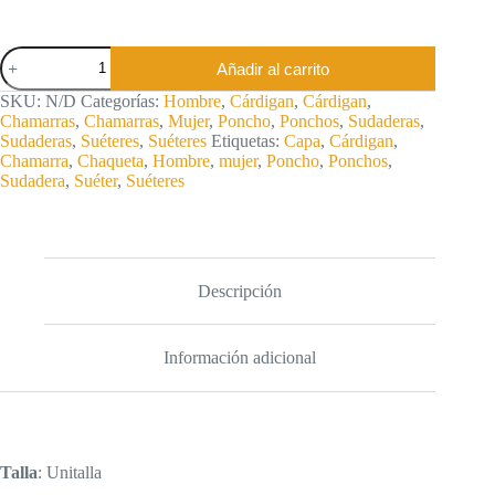
Poncho
Añadir al carrito
Afelpado
Unisex
SKU:
N/D
Categorías:
Hombre
,
Cárdigan
,
Cárdigan
,
con
Chamarras
,
Chamarras
,
Mujer
,
Poncho
,
Ponchos
,
Sudaderas
,
Mangas
Sudaderas
,
Suéteres
,
Suéteres
Etiquetas:
Capa
,
Cárdigan
,
cantidad
Chamarra
,
Chaqueta
,
Hombre
,
mujer
,
Poncho
,
Ponchos
,
Sudadera
,
Suéter
,
Suéteres
Descripción
Información adicional
Talla
: Unitalla