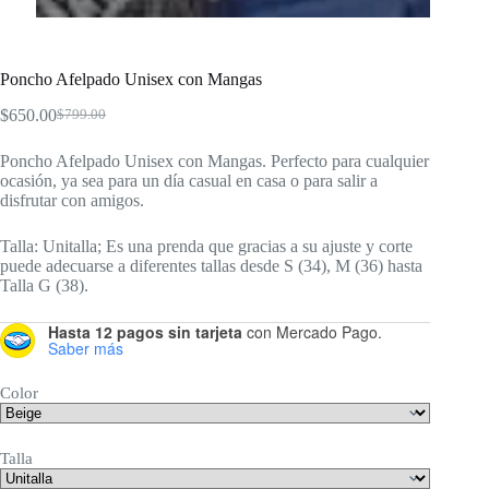
Poncho Afelpado Unisex con Mangas
$
650.00
$
799.00
El
El
precio
precio
Poncho Afelpado Unisex con Mangas. Perfecto para cualquier
original
actual
ocasión, ya sea para un día casual en casa o para salir a
era:
es:
disfrutar con amigos.
$799.00.
$650.00.
Talla: Unitalla; Es una prenda que gracias a su ajuste y corte
puede adecuarse a diferentes tallas desde S (34), M (36) hasta
Talla G (38).
Hasta 12 pagos sin tarjeta
con Mercado Pago.
Saber más
Color
Talla