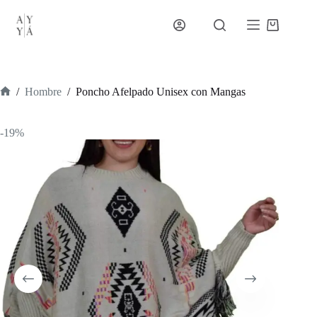
Saltar
al
Carro
contenido
de
compra
/
Hombre
/
Poncho Afelpado Unisex con Mangas
Inicio
-19%