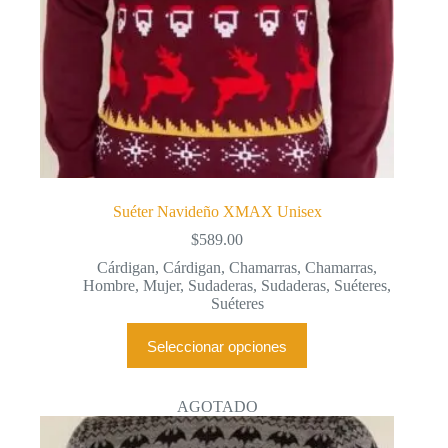
Suéter Navideño XMAX Unisex
$
589.00
Cárdigan
,
Cárdigan
,
Chamarras
,
Chamarras
,
Hombre
,
Mujer
,
Sudaderas
,
Sudaderas
,
Suéteres
,
Suéteres
Este
Seleccionar opciones
producto
tiene
múltiples
variantes.
AGOTADO
Las
opciones