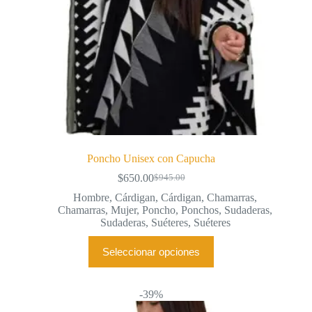
producto
Poncho Unisex con Capucha
$
650.00
$
945.00
El
El
precio
precio
Hombre
,
Cárdigan
,
Cárdigan
,
Chamarras
,
original
actual
Chamarras
,
Mujer
,
Poncho
,
Ponchos
,
Sudaderas
,
era:
es:
Sudaderas
,
Suéteres
,
Suéteres
$945.00.
$650.00.
Este
Seleccionar opciones
producto
tiene
múltiples
variantes.
-39%
Las