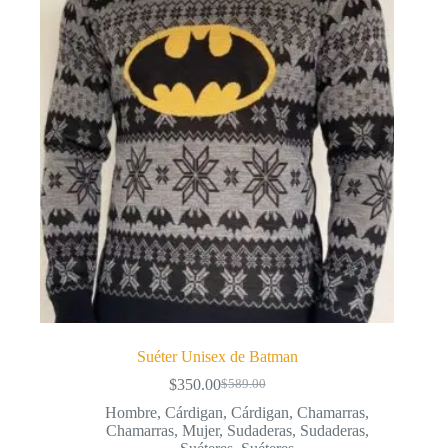
se
pueden
elegir
en
la
página
de
producto
Suéter Unisex de Batman
$
350.00
$
589.00
El
El
precio
precio
Hombre
,
Cárdigan
,
Cárdigan
,
Chamarras
,
original
actual
Chamarras
,
Mujer
,
Sudaderas
,
Sudaderas
,
era:
es: