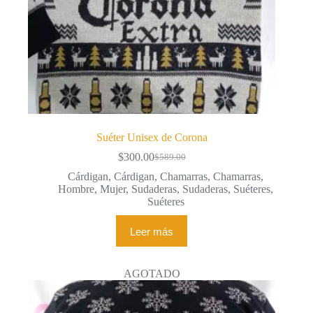
Suéter Unisex de Corona
$
300.00
$
589.00
El
El
precio
precio
Cárdigan
,
Cárdigan
,
Chamarras
,
Chamarras
,
original
actual
Hombre
,
Mujer
,
Sudaderas
,
Sudaderas
,
Suéteres
,
era:
es:
Suéteres
$589.00.
$300.00.
Leer más
AGOTADO