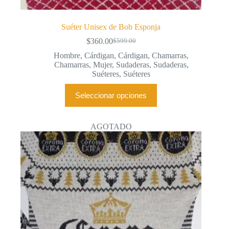
Suéter Unisex de Bob Esponja
$
360.00
$
599.00
El
El
precio
precio
Hombre
,
Cárdigan
,
Cárdigan
,
Chamarras
,
original
actual
Chamarras
,
Mujer
,
Sudaderas
,
Sudaderas
,
era:
es:
Suéteres
,
Suéteres
$599.00.
$360.00.
Este
Seleccionar opciones
producto
tiene
múltiples
variantes.
AGOTADO
Las
opciones
se
pueden
elegir
en
la
página
de
producto