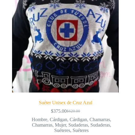
Suéter Unisex de Cruz Azul
$
375.00
$
620.00
El
El
precio
precio
Hombre
,
Cárdigan
,
Cárdigan
,
Chamarras
,
original
actual
Chamarras
,
Mujer
,
Sudaderas
,
Sudaderas
,
era:
es:
Suéteres
,
Suéteres