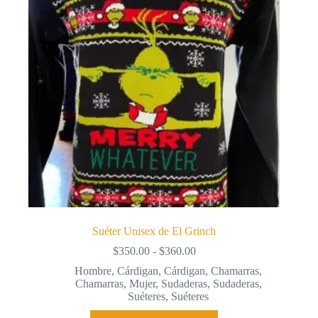
elegir
en
la
página
de
producto
Suéter Unisex de El Grinch
Rango
$
350.00
-
$
360.00
de
Hombre
,
Cárdigan
,
Cárdigan
,
Chamarras
,
precios:
Chamarras
,
Mujer
,
Sudaderas
,
Sudaderas
,
desde
Suéteres
,
Suéteres
$350.00
hasta
Este