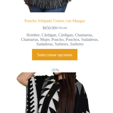
Poncho Afelpado Unisex con Mangas
$
650.00
$
799.00
El
El
precio
precio
Hombre
,
Cárdigan
,
Cárdigan
,
Chamarras
,
original
actual
Chamarras
,
Mujer
,
Poncho
,
Ponchos
,
Sudaderas
,
era:
es:
Sudaderas
,
Suéteres
,
Suéteres
$799.00.
$650.00.
Este
Seleccionar opciones
producto
tiene
múltiples
variantes.
-31%
Las
opciones
se
pueden
elegir
en
la
página
de