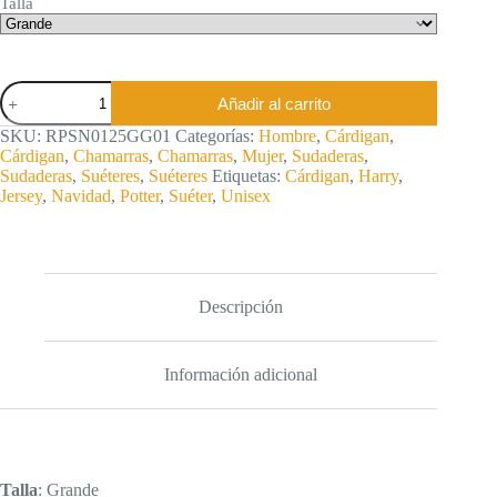
Talla
Suéter
Añadir al carrito
Unisex
de
SKU:
RPSN0125GG01
Categorías:
Hombre
,
Cárdigan
,
Harry
Cárdigan
,
Chamarras
,
Chamarras
,
Mujer
,
Sudaderas
,
Potter
Sudaderas
,
Suéteres
,
Suéteres
Etiquetas:
Cárdigan
,
Harry
,
cantidad
Jersey
,
Navidad
,
Potter
,
Suéter
,
Unisex
Descripción
Información adicional
Talla
: Grande