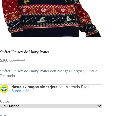
Suéter Unisex de Harry Potter
$
360.00
$
630.00
El
El
precio
precio
Suéter Unisex de Harry Potter con Mangas Largas y Cuello
original
actual
Redondo.
era:
es:
$630.00.
$360.00.
Hasta 12 pagos sin tarjeta
con Mercado Pago.
Saber más
Color