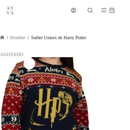
Saltar
al
Carro
contenido
de
compra
/
Hombre
/
Suéter Unisex de Harry Potter
Inicio
AGOTADO