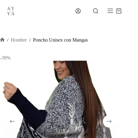
Saltar
al
Carro
contenido
de
compra
/
Hombre
/
Poncho Unisex con Mangas
Inicio
-39%