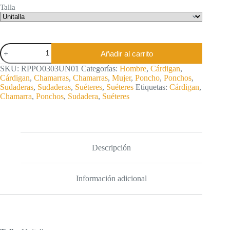
Talla
Poncho
Añadir al carrito
Unisex
con
SKU:
RPPO0303UN01
Categorías:
Hombre
,
Cárdigan
,
Mangas
Cárdigan
,
Chamarras
,
Chamarras
,
Mujer
,
Poncho
,
Ponchos
,
cantidad
Sudaderas
,
Sudaderas
,
Suéteres
,
Suéteres
Etiquetas:
Cárdigan
,
Chamarra
,
Ponchos
,
Sudadera
,
Suéteres
Descripción
Información adicional