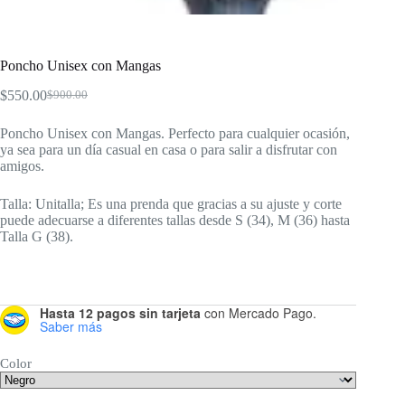
Poncho Unisex con Mangas
$
550.00
$
900.00
El
El
precio
precio
Poncho Unisex con Mangas. Perfecto para cualquier ocasión,
original
actual
ya sea para un día casual en casa o para salir a disfrutar con
era:
es:
amigos.
$900.00.
$550.00.
Talla: Unitalla; Es una prenda que gracias a su ajuste y corte
puede adecuarse a diferentes tallas desde S (34), M (36) hasta
Talla G (38).
Hasta 12 pagos sin tarjeta
con Mercado Pago.
Saber más
Color