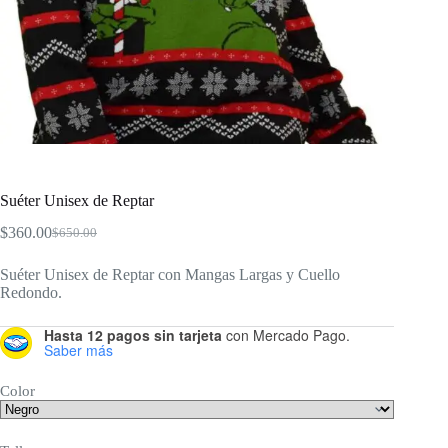
Suéter Unisex de Reptar
$
360.00
$
650.00
El
El
precio
precio
Suéter Unisex de Reptar con Mangas Largas y Cuello
original
actual
Redondo.
era:
es:
$650.00.
$360.00.
Hasta 12 pagos sin tarjeta
con Mercado Pago.
Saber más
Color