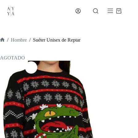
Saltar
al
Carro
contenido
de
compra
/
Hombre
/
Suéter Unisex de Reptar
Inicio
AGOTADO