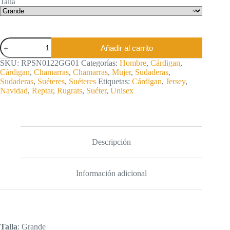
Talla
Suéter
Añadir al carrito
Unisex
de
SKU:
RPSN0122GG01
Categorías:
Hombre
,
Cárdigan
,
Reptar
Cárdigan
,
Chamarras
,
Chamarras
,
Mujer
,
Sudaderas
,
cantidad
Sudaderas
,
Suéteres
,
Suéteres
Etiquetas:
Cárdigan
,
Jersey
,
Navidad
,
Reptar
,
Rugrats
,
Suéter
,
Unisex
Descripción
Información adicional
Talla
: Grande